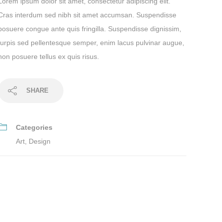
Lorem ipsum dolor sit amet, consectetur adipiscing elit.
Cras interdum sed nibh sit amet accumsan. Suspendisse
posuere congue ante quis fringilla. Suspendisse dignissim,
turpis sed pellentesque semper, enim lacus pulvinar augue,
non posuere tellus ex quis risus.
SHARE
Categories
Art
,
Design