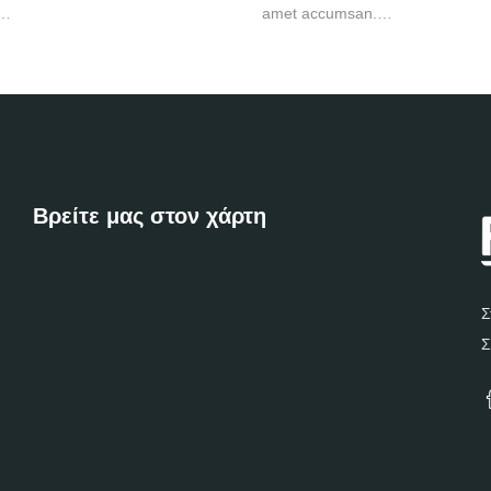
x…
amet accumsan.…
Βρείτε μας στον χάρτη
Σ
Σ