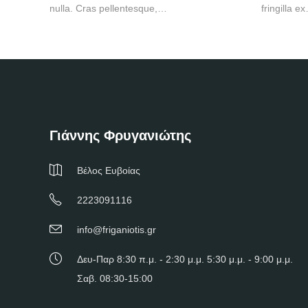
nulla. Cras pellentesque,…
fringilla e
Γιάννης Φρυγανιώτης
Βέλος Ευβοίας
2223091116
info@friganiotis.gr
Δευ-Παρ 8:30 π.μ. - 2:30 μ.μ. 5:30 μ.μ. - 9:00 μ.μ.
Σαβ. 08:30-15:00